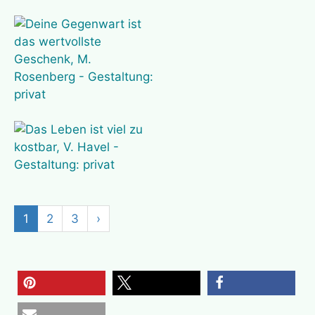
1
2
3
›
merken
teilen
teilen