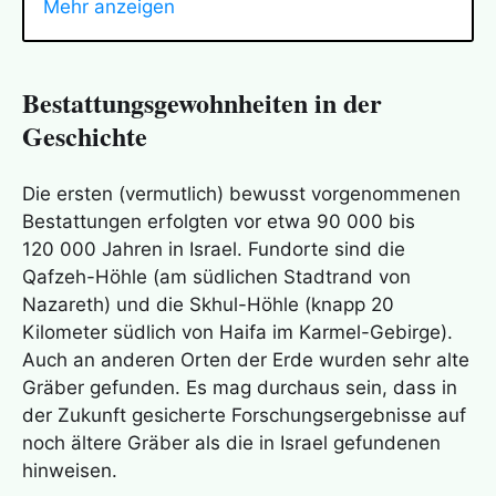
Mehr anzeigen
Verifikation der EIS-Hypothese: Terminale
Geistesklarheit
Bestattungsgewohnheiten in der
Geschichte
Verifikation der EIS-Hypothese:
Nahtoderfahrung
Die ersten (vermutlich) bewusst vorgenommenen
Bestattungen erfolgten vor etwa 90 000 bis
Das Loslösungsszenario – ist es plausibel?
120 000 Jahren in Israel. Fundorte sind die
Qafzeh-Höhle (am südlichen Stadtrand von
Nazareth) und die Skhul-Höhle (knapp 20
Kilometer südlich von Haifa im Karmel-Gebirge).
Das Evakuierungsszenario – ist es plausibel?
Auch an anderen Orten der Erde wurden sehr alte
Gräber gefunden. Es mag durchaus sein, dass in
der Zukunft gesicherte Forschungsergebnisse auf
Das Erlöschungsszenario – ist es plausibel?
noch ältere Gräber als die in Israel gefundenen
hinweisen.