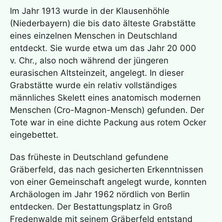
Was sind Nahtoderfahrungen? Wie werden sie
Im Jahr 1913 wurde in der Klausenhöhle
erlebt?
(Niederbayern) die bis dato älteste Grabstätte
eines einzelnen Menschen in Deutschland
entdeckt. Sie wurde etwa um das Jahr 20 000
Taktile Kommunikation – was verbirgt sich
dahinter?
v. Chr., also noch während der jüngeren
eurasischen Altsteinzeit, angelegt. In dieser
Grabstätte wurde ein relativ vollständiges
Olfaktorische Kommunikation – was verbirgt
männliches Skelett eines anatomisch modernen
sich dahinter?
Menschen (Cro-Magnon-Mensch) gefunden. Der
Tote war in eine dichte Packung aus rotem Ocker
eingebettet.
Das früheste in Deutschland gefundene
Gräberfeld, das nach gesicherten Erkenntnissen
von einer Gemeinschaft angelegt wurde, konnten
Archäologen im Jahr 1962 nördlich von Berlin
entdecken. Der Bestattungsplatz in Groß
Fredenwalde mit seinem Gräberfeld entstand