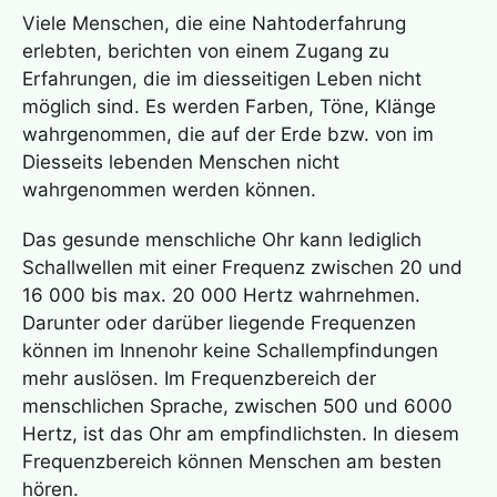
Nahtoderfahrung
Viele Menschen, die eine
Nahtoderfahrung
erlebten, berichten von einem Zugang zu
Das Loslösungsszenario – ist es plausibel?
Erfahrungen, die im diesseitigen Leben nicht
möglich sind. Es werden Farben, Töne, Klänge
wahrgenommen, die auf der Erde bzw. von im
Diesseits lebenden Menschen nicht
Das Evakuierungsszenario – ist es plausibel?
wahrgenommen werden können.
Das gesunde menschliche Ohr kann lediglich
Das Erlöschungsszenario – ist es plausibel?
Schallwellen mit einer Frequenz zwischen 20 und
16 000 bis max. 20 000 Hertz wahrnehmen.
Darunter oder darüber liegende Frequenzen
Was sind Nahtoderfahrungen? Wie werden sie
können im Innenohr keine Schallempfindungen
erlebt?
mehr auslösen. Im Frequenzbereich der
menschlichen Sprache, zwischen 500 und 6000
Hertz, ist das Ohr am empfindlichsten. In diesem
Taktile Kommunikation – was verbirgt sich
dahinter?
Frequenzbereich können Menschen am besten
hören.