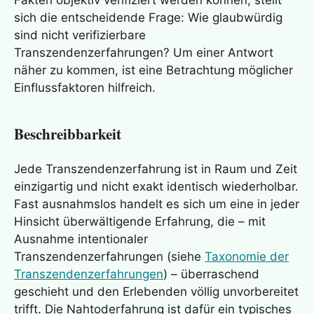
Fakten objektiv verifiziert werden können, stellt
sich die entscheidende Frage: Wie glaubwürdig
sind nicht verifizierbare
Transzendenzerfahrungen? Um einer Antwort
Das Evakuierungsszenario – ist es plausibel?
näher zu kommen, ist eine Betrachtung möglicher
Einflussfaktoren hilfreich.
Das Erlöschungsszenario – ist es plausibel?
Beschreibbarkeit
Was sind Nahtoderfahrungen? Wie werden sie
Jede
Transzendenzerfahrung
ist in Raum und Zeit
erlebt?
einzigartig und nicht exakt identisch wiederholbar.
Fast ausnahmslos handelt es sich um eine in jeder
Hinsicht überwältigende Erfahrung, die – mit
Taktile Kommunikation – was verbirgt sich
dahinter?
Ausnahme intentionaler
Transzendenzerfahrungen (siehe
Taxonomie der
Transzendenzerfahrungen
) – überraschend
Olfaktorische Kommunikation – was verbirgt
geschieht und den Erlebenden völlig unvorbereitet
sich dahinter?
trifft. Die
Nahtoderfahrung
ist dafür ein typisches