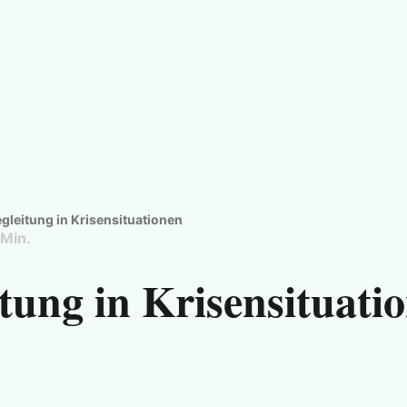
 - auftanken - neue Wege gehen
leitung in Krisensituationen
Min.
tung in Krisensituati