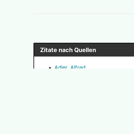
Zitate nach Quellen
Adler, Alfred
Aichinger, Ilse
Allert-Wybranietz, Kristiane
Angelou, Maya
Mehr anzeigen
Arendt, Hannah
Bauer, Nicole
Bismarck, Otto von