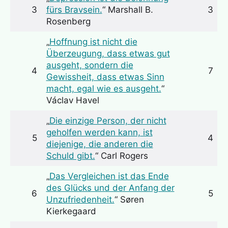
3
fürs Bravsein.
“ Marshall B.
3
Rosenberg
„
Hoffnung ist nicht die
Überzeugung, dass etwas gut
ausgeht, sondern die
4
7
Gewissheit, dass etwas Sinn
macht, egal wie es ausgeht.
“
Václav Havel
„
Die einzige Person, der nicht
geholfen werden kann, ist
5
4
diejenige, die anderen die
Schuld gibt.
“ Carl Rogers
„
Das Vergleichen ist das Ende
des Glücks und der Anfang der
6
5
Unzufriedenheit.
“ Søren
Kierkegaard