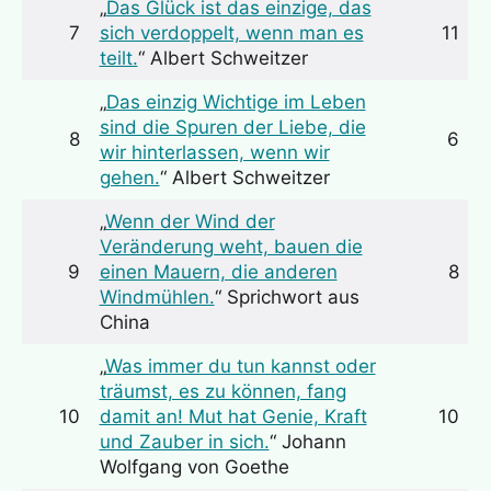
„
Das Glück ist das einzige, das
7
sich verdoppelt, wenn man es
11
teilt.
“ Albert Schweitzer
„
Das einzig Wichtige im Leben
sind die Spuren der Liebe, die
8
6
wir hinterlassen, wenn wir
gehen.
“ Albert Schweitzer
„
Wenn der Wind der
Veränderung weht, bauen die
9
einen Mauern, die anderen
8
Windmühlen.
“ Sprichwort aus
China
„
Was immer du tun kannst oder
träumst, es zu können, fang
10
damit an! Mut hat Genie, Kraft
10
und Zauber in sich.
“ Johann
Wolfgang von Goethe