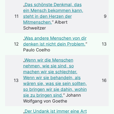
„
Das schönste Denkmal, das
ein Mensch bekommen kann,
11
steht in den Herzen der
9
Mitmenschen.
“ Albert
Schweitzer
„
Was andere Menschen von dir
12
denken ist nicht dein Problem.
“
13
Paulo Coelho
„
Wenn wir die Menschen
nehmen, wie sie sind, so
machen wir sie schlechter.
Wenn wir sie behandeln, als
13
16
wären sie, was sie sein sollten,
so bringen wir sie dahin, wohin
sie zu bringen sind.
“ Johann
Wolfgang von Goethe
„
Der Undank ist immer eine Art