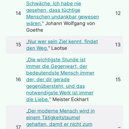
Schwäche. Ich habe nie
gesehen, dass tüchtige
14
12
Menschen undankbar gewesen
wären.
“ Johann Wolfgang von
Goethe
„
Nur wer sein Ziel kennt, findet
15
13
den Weg.
“ Laotse
„
Die wichtigste Stunde ist
immer die Gegenwart, der
bedeutendste Mensch immer
16
der, der dir gerade
15
gegenübersteht, und das
notwendigste Werk ist immer
die Liebe.
“ Meister Eckhart
„
Der moderne Mensch wird in
einem Tätigkeitstaumel
gehalten, damit er nicht zum
17
–