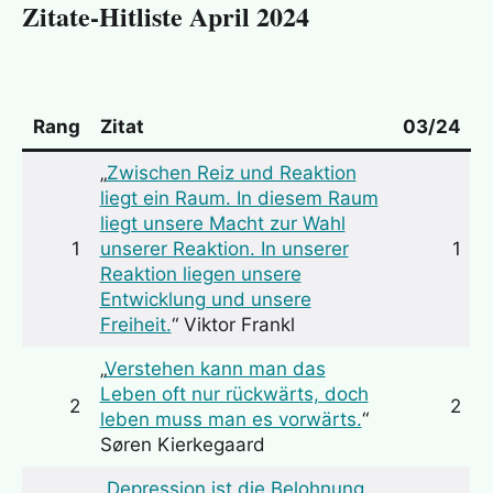
Zitate-Hitliste April 2024
Rang
Zitat
03/24
„
Zwischen Reiz und Reaktion
liegt ein Raum. In diesem Raum
liegt unsere Macht zur Wahl
1
unserer Reaktion. In unserer
1
Reaktion liegen unsere
Entwicklung und unsere
Freiheit.
“ Viktor Frankl
„
Verstehen kann man das
Leben oft nur rückwärts, doch
2
2
leben muss man es vorwärts.
“
Søren Kierkegaard
„
Depression ist die Belohnung