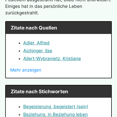
Einiges hat in das persönliche Leben
zurückgestrahlt.
Zitate nach Quellen
Adler, Alfred
Aichinger, Ilse
Allert-Wybranietz, Kristiane
Angelou, Maya
Mehr anzeigen
Arendt, Hannah
Bauer, Nicole
Bismarck, Otto von
Zitate nach Stichworten
Bloch, Ernst
Bodelschwingh, Friedrich von
Begeisterung, begeistert (sein)
Bonhoeffer, Dietrich
Beziehung, in Beziehung leben