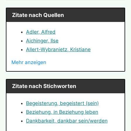
Zitate nach Quellen
Adler, Alfred
Aichinger, Ilse
Allert-Wybranietz, Kristiane
Angelou, Maya
Mehr anzeigen
Arendt, Hannah
Bauer, Nicole
Bismarck, Otto von
Zitate nach Stichworten
Bloch, Ernst
Bodelschwingh, Friedrich von
Begeisterung, begeistert (sein)
Bonhoeffer, Dietrich
Beziehung, in Beziehung leben
Buber, Martin
Dankbarkeit, dankbar sein/werden
Bucay, Jorge
Depression, deprimiert sein