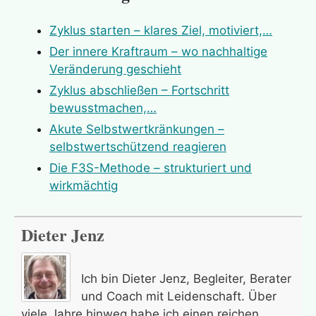
Stärke (seelisch), stärken, stark
Feuerbach, Ludwig
Zyklus starten – klares Ziel, motiviert,…
sein/werden
Firus, Christian
Der innere Kraftraum – wo nachhaltige
Veränderung, (ver)ändern
Ford, Henry
Veränderung geschieht
Vergebung, vergeben, verzeihen
Foucauld, Charles de
Zyklus abschließen – Fortschritt
Verletzung (seelisch), verletzt
Frankl, Viktor
bewusstmachen,…
sein/werden, verletzlich
Friedrich der Grosse
Akute Selbstwertkränkungen –
Vertrauen
Frisch, Max
selbstwertschützend reagieren
Wertschätzung, sich/jemand/etwas
Fromm, Erich
Die F3S-Methode – strukturiert und
wertschätzen
Galilei, Galileo
wirkmächtig
Ziel, Ziele
Gandhi, Mahatma
Gide, Andre
Dieter Jenz
Gleim, Johann Wilhelm Ludwig
Goethe, Johann Wolfgang von
Ich bin Dieter Jenz, Begleiter, Berater
Goldman, Emma
und Coach mit Leidenschaft. Über
1
2
3
›
Hanson, Rick
viele Jahre hinweg habe ich einen reichen