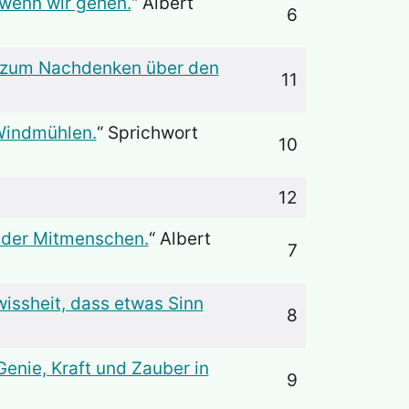
 wenn wir gehen.
“ Albert
6
t zum Nachdenken über den
11
Windmühlen.
“ Sprichwort
10
12
 der Mitmenschen.
“ Albert
7
issheit, dass etwas Sinn
8
enie, Kraft und Zauber in
9