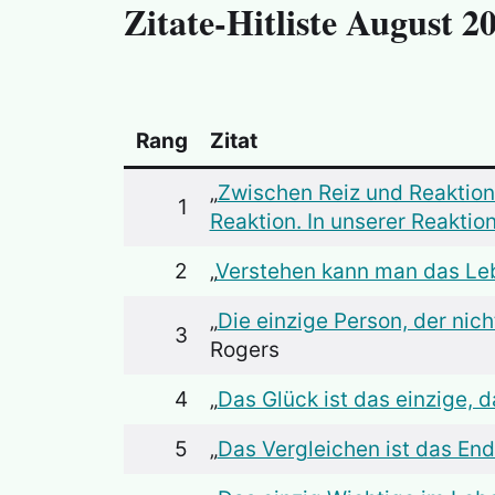
Zitate-Hitliste August 2
Rang
Zitat
„
Zwischen Reiz und Reaktion 
1
Reaktion. In unserer Reaktio
2
„
Verstehen kann man das Leb
„
Die einzige Person, der nich
3
Rogers
4
„
Das Glück ist das einzige, d
5
„
Das Vergleichen ist das En