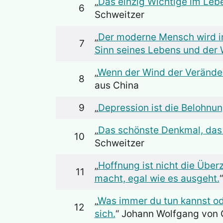
„
Das einzig Wichtige im Lebe
6
Schweitzer
„
Der moderne Mensch wird in
7
Sinn seines Lebens und der
„
Wenn der Wind der Veränder
8
aus China
9
„
Depression ist die Belohnun
„
Das schönste Denkmal, das
10
Schweitzer
„
Hoffnung ist nicht die Über
11
macht, egal wie es ausgeht.
„
Was immer du tun kannst ode
12
sich.
“ Johann Wolfgang von