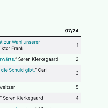
07/24
t zur Wahl unserer
1
Viktor Frankl
rwärts.
“ Søren Kierkegaard
2
 die Schuld gibt.
“ Carl
3
weitzer
5
“ Søren Kierkegaard
4