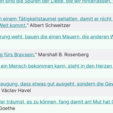
n sind die Spuren der Liebe, die wir hinterlassen,
 einem Tätigkeitstaumel gehalten, damit er nich
 Welt kommt.
“ Albert Schweitzer
ung weht, bauen die einen Mauern, die anderen 
g fürs Bravsein.
“ Marshall B. Rosenberg
 ein Mensch bekommen kann, steht in den Herzen
zeugung, dass etwas gut ausgeht, sondern die Gew
“ Václav Havel
r träumst, es zu können, fang damit an! Mut hat G
 Goethe