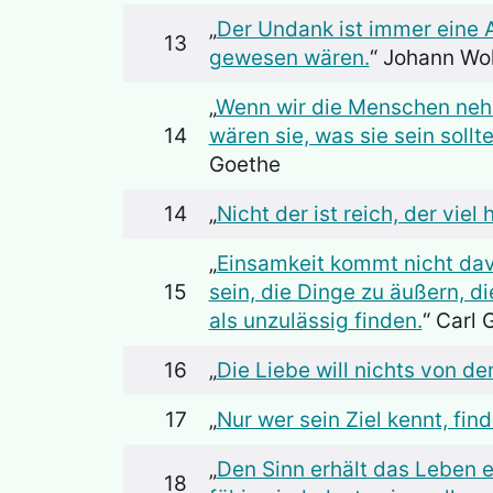
„
Der Undank ist immer eine 
13
gewesen wären.
“ Johann Wo
„
Wenn wir die Menschen nehme
14
wären sie, was sie sein sollt
Goethe
14
„
Nicht der ist reich, der viel 
„
Einsamkeit kommt nicht dav
15
sein, die Dinge zu äußern, d
als unzulässig finden.
“ Carl
16
„
Die Liebe will nichts von de
17
„
Nur wer sein Ziel kennt, fin
„
Den Sinn erhält das Leben e
18