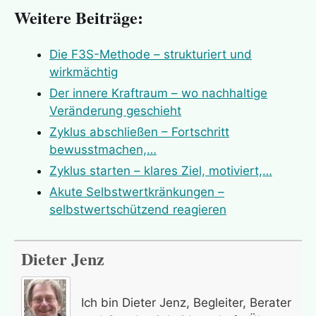
Weitere Beiträge:
Sinn, Lebenssinn
Emmons, Robert
Stärke (seelisch), stärken, stark
Feuerbach, Ludwig
Die F3S-Methode – strukturiert und
sein/werden
Firus, Christian
wirkmächtig
Veränderung, (ver)ändern
Ford, Henry
Der innere Kraftraum – wo nachhaltige
Vergebung, vergeben, verzeihen
Foucauld, Charles de
Veränderung geschieht
Verletzung (seelisch), verletzt
Frankl, Viktor
Zyklus abschließen – Fortschritt
sein/werden, verletzlich
Friedrich der Grosse
bewusstmachen,…
Vertrauen
Frisch, Max
Zyklus starten – klares Ziel, motiviert,…
Wertschätzung, sich/jemand/etwas
Fromm, Erich
Akute Selbstwertkränkungen –
wertschätzen
Galilei, Galileo
selbstwertschützend reagieren
Ziel, Ziele
Gandhi, Mahatma
Gide, Andre
Dieter Jenz
Gleim, Johann Wilhelm Ludwig
Goethe, Johann Wolfgang von
Ich bin Dieter Jenz, Begleiter, Berater
Goldman, Emma