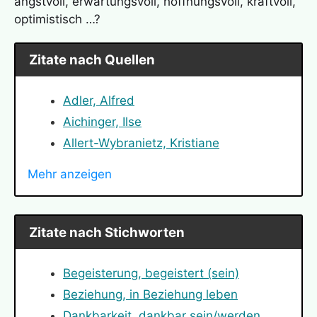
angstvoll, erwartungsvoll, hoffnungsvoll, kraftvoll,
optimistisch …?
Zitate nach Quellen
Adler, Alfred
Aichinger, Ilse
Allert-Wybranietz, Kristiane
Angelou, Maya
Mehr anzeigen
Arendt, Hannah
Bauer, Nicole
Bismarck, Otto von
Zitate nach Stichworten
Bloch, Ernst
Bodelschwingh, Friedrich von
Begeisterung, begeistert (sein)
Bonhoeffer, Dietrich
Beziehung, in Beziehung leben
Buber, Martin
Dankbarkeit, dankbar sein/werden