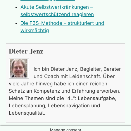
sein/werden, verletzlich
Friedrich der Grosse
Akute Selbstwertkränkungen –
Vertrauen
Frisch, Max
selbstwertschützend reagieren
Wertschätzung, sich/jemand/etwas
Fromm, Erich
Die F3S-Methode – strukturiert und
wertschätzen
Galilei, Galileo
wirkmächtig
Ziel, Ziele
Gandhi, Mahatma
Gide, Andre
Dieter Jenz
Gleim, Johann Wilhelm Ludwig
Goethe, Johann Wolfgang von
Ich bin Dieter Jenz, Begleiter, Berater
Goldman, Emma
und Coach mit Leidenschaft. Über
Hanson, Rick
viele Jahre hinweg habe ich einen reichen
Schatz an Kompetenz und Erfahrung erworben.
Havel, Vaclav
Meine Themen sind die "4L": Lebensaufgabe,
Hesse, Hermann
Lebensplanung, Lebensnavigation und
Hubbard, Elbert
Lebensqualität.
Hüther, Gerald
Jaspers, Karl
Manage consent