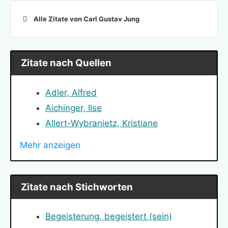
Alle Zitate von Carl Gustav Jung
Zitate nach Quellen
Adler, Alfred
Aichinger, Ilse
Allert-Wybranietz, Kristiane
Angelou, Maya
Mehr anzeigen
Arendt, Hannah
Bauer, Nicole
Bismarck, Otto von
Zitate nach Stichworten
Bloch, Ernst
Bodelschwingh, Friedrich von
Begeisterung, begeistert (sein)