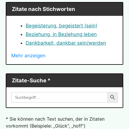
Bismarck, Otto von
Zitate nach Stichworten
Bloch, Ernst
Bodelschwingh, Friedrich von
Begeisterung, begeistert (sein)
Bonhoeffer, Dietrich
Beziehung, in Beziehung leben
Buber, Martin
Dankbarkeit, dankbar sein/werden
Bucay, Jorge
Depression, deprimiert sein
Mehr anzeigen
Carnegie, Dale
Einstellung, eingestellt sein
Carroll, Lewis
Erfolg, erfolgreich sein/werden
Ceelen, Petrus
Freiheit, frei sein/werden
Zitate-Suche *
Chamfort, Nicolas
Freundschaft
Search Button
Churchill, Winston
Search
Glück, glücklich sein/werden
for:
Claudius, Matthias
Heilung, heilen, geheilt werden
Coelho, Paulo
Hoffnung, hoffen
* Sie können nach Text suchen, der in Zitaten
Coue, Emil
Krise
vorkommt (Beispiele: „Glück“, „hoff“)
Darwin, Charles