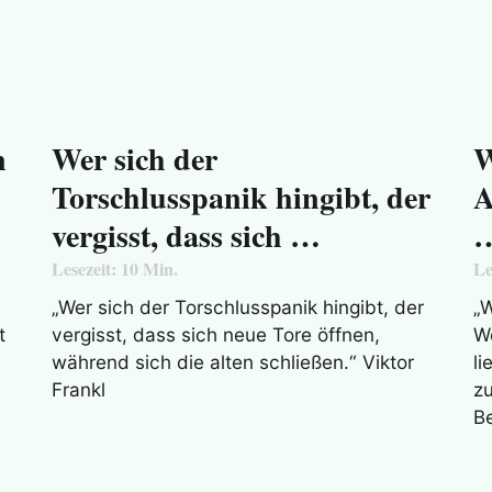
n
Wer sich der
W
Torschlusspanik hingibt, der
A
vergisst, dass sich …
Lesezeit:
10
Min.
Le
„Wer sich der Torschlusspanik hingibt, der
„W
t
vergisst, dass sich neue Tore öffnen,
We
während sich die alten schließen.“ Viktor
li
Frankl
zu
B