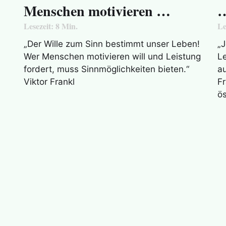
Menschen motivieren …
Lesezeit:
8
Min.
Le
„Der Wille zum Sinn bestimmt unser Leben!
„J
Wer Menschen motivieren will und Leistung
Le
fordert, muss Sinnmöglichkeiten bieten.“
a
Viktor Frankl
Fr
ös