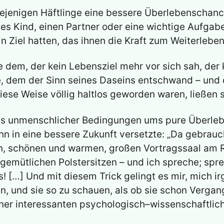
iejenigen Häftlinge eine bessere Überlebenschanc
ebtes Kind, einen Partner oder eine wichtige Aufg
n Ziel hatten, das ihnen die Kraft zum Weiterlebe
 dem, der kein Lebensziel mehr vor sich sah, der 
, dem der Sinn seines Daseins entschwand – und 
iese Weise völlig haltlos geworden waren, ließen si
ts unmenschlicher Bedingungen ums pure Überleben
ihn in eine bessere Zukunft versetzte: „Da gebrauch
en, schönen und warmen, großen Vortragssaal am R
 gemütlichen Polstersitzen – und ich spreche; spre
 […] Und mit diesem Trick gelingt es mir, mich ir
n, und sie so zu schauen, als ob sie schon Vergang
iner interessanten psychologisch–wissenschaftlic