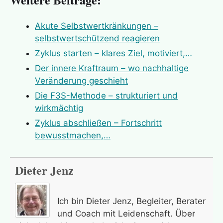
Sinn, Lebenssinn
Emmons, Robert
Stärke (seelisch), stärken, stark
Feuerbach, Ludwig
Akute Selbstwertkränkungen –
sein/werden
Firus, Christian
selbstwertschützend reagieren
Veränderung, (ver)ändern
Ford, Henry
Zyklus starten – klares Ziel, motiviert,…
Vergebung, vergeben, verzeihen
Foucauld, Charles de
Der innere Kraftraum – wo nachhaltige
Verletzung (seelisch), verletzt
Frankl, Viktor
Veränderung geschieht
sein/werden, verletzlich
Friedrich der Grosse
Die F3S-Methode – strukturiert und
Vertrauen
‹
1
2
3
›
Frisch, Max
wirkmächtig
Wertschätzung, sich/jemand/etwas
Fromm, Erich
Zyklus abschließen – Fortschritt
wertschätzen
Galilei, Galileo
bewusstmachen,…
Ziel, Ziele
Gandhi, Mahatma
Gide, Andre
Dieter Jenz
Gleim, Johann Wilhelm Ludwig
Goethe, Johann Wolfgang von
Ich bin Dieter Jenz, Begleiter, Berater
Goldman, Emma
und Coach mit Leidenschaft. Über