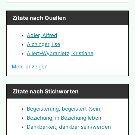
Zitate nach Quellen
Adler, Alfred
Aichinger, Ilse
Allert-Wybranietz, Kristiane
Angelou, Maya
Mehr anzeigen
Arendt, Hannah
Bauer, Nicole
Bismarck, Otto von
Zitate nach Stichworten
Bloch, Ernst
Bodelschwingh, Friedrich von
Begeisterung, begeistert (sein)
Bonhoeffer, Dietrich
Beziehung, in Beziehung leben
Buber, Martin
Dankbarkeit, dankbar sein/werden
Bucay, Jorge